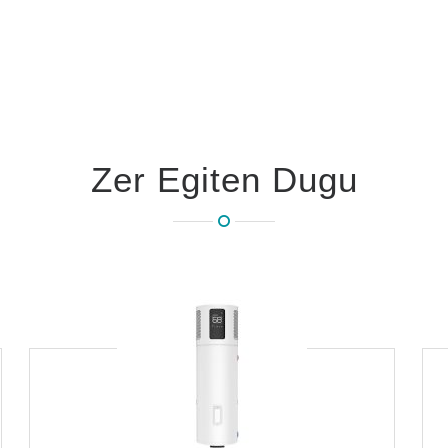
Zer Egiten Dugu